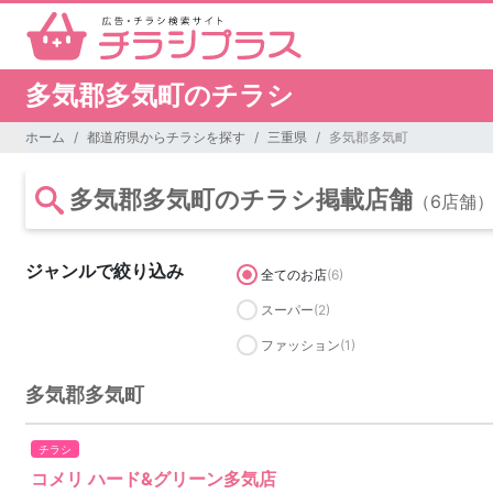
多気郡多気町のチラシ
ホーム
都道府県からチラシを探す
三重県
多気郡多気町
多気郡多気町のチラシ掲載店舗
（6店舗
ジャンルで絞り込み
全てのお店
(6)
スーパー
(2)
ファッション
(1)
多気郡多気町
チラシ
コメリ ハード&グリーン多気店