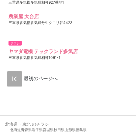
三重県多気郡多気町相可927番地1
農業屋 大台店
三重県多気郡多気町丹生クニリ谷4423
チラシ
ヤマダ電機 テックランド多気店
三重県多気郡多気町相可1061-1
最初のページへ
北海道・東北 のチラシ
北海道
青森県
岩手県
宮城県
秋田県
山形県
福島県