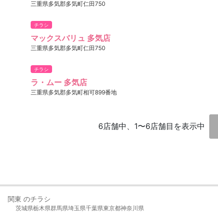
三重県多気郡多気町仁田750
チラシ
マックスバリュ 多気店
三重県多気郡多気町仁田750
チラシ
ラ・ムー 多気店
三重県多気郡多気町相可899番地
6店舗中、1〜6店舗目を表示中
関東 のチラシ
茨城県
栃木県
群馬県
埼玉県
千葉県
東京都
神奈川県