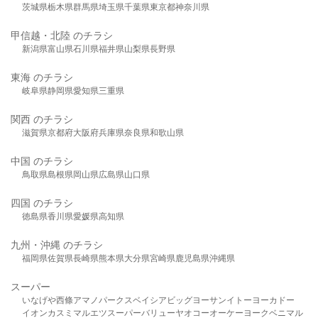
茨城県
栃木県
群馬県
埼玉県
千葉県
東京都
神奈川県
甲信越・北陸 のチラシ
新潟県
富山県
石川県
福井県
山梨県
長野県
東海 のチラシ
岐阜県
静岡県
愛知県
三重県
関西 のチラシ
滋賀県
京都府
大阪府
兵庫県
奈良県
和歌山県
中国 のチラシ
鳥取県
島根県
岡山県
広島県
山口県
四国 のチラシ
徳島県
香川県
愛媛県
高知県
九州・沖縄 のチラシ
福岡県
佐賀県
長崎県
熊本県
大分県
宮崎県
鹿児島県
沖縄県
スーパー
いなげや
西條
アマノパークス
ベイシア
ビッグヨーサン
イトーヨーカドー
イオン
カスミ
マルエツ
スーパーバリュー
ヤオコー
オーケー
ヨークベニマル