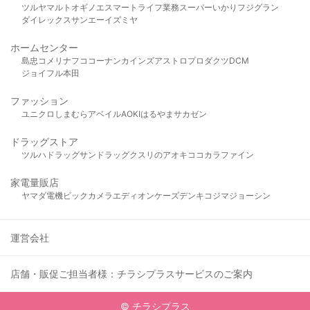
ツルヤ
マルト
オギノ
エスマート
ライフ
業務スーパー
いかり
フジグラン
ダイレックス
サンエー
イズミヤ
ホームセンター
島忠
コメリ
ナフコ
コーナン
カインズ
アストロプロダクツ
DCM
ジョイフル本田
ファッション
ユニクロ
しまむら
アベイル
AOKI
はるやま
サカゼン
ドラッグストア
ツルハドラッグ
サンドラッグ
クスリのアオキ
ココカラファイン
家電量販店
ヤマダ電機
ビックカメラ
エディオン
ケーズデンキ
コジマ
ジョーシン
運営会社
店舗・販促ご担当者様：チラシプラスサービスのご案内
© チラシプラス