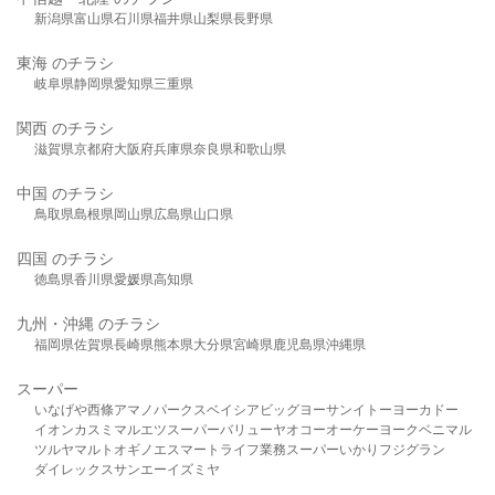
新潟県
富山県
石川県
福井県
山梨県
長野県
東海 のチラシ
岐阜県
静岡県
愛知県
三重県
関西 のチラシ
滋賀県
京都府
大阪府
兵庫県
奈良県
和歌山県
中国 のチラシ
鳥取県
島根県
岡山県
広島県
山口県
四国 のチラシ
徳島県
香川県
愛媛県
高知県
九州・沖縄 のチラシ
福岡県
佐賀県
長崎県
熊本県
大分県
宮崎県
鹿児島県
沖縄県
スーパー
いなげや
西條
アマノパークス
ベイシア
ビッグヨーサン
イトーヨーカドー
イオン
カスミ
マルエツ
スーパーバリュー
ヤオコー
オーケー
ヨークベニマル
ツルヤ
マルト
オギノ
エスマート
ライフ
業務スーパー
いかり
フジグラン
ダイレックス
サンエー
イズミヤ