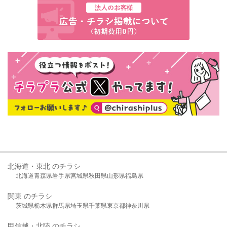
北海道・東北 のチラシ
北海道
青森県
岩手県
宮城県
秋田県
山形県
福島県
関東 のチラシ
茨城県
栃木県
群馬県
埼玉県
千葉県
東京都
神奈川県
甲信越・北陸 のチラシ