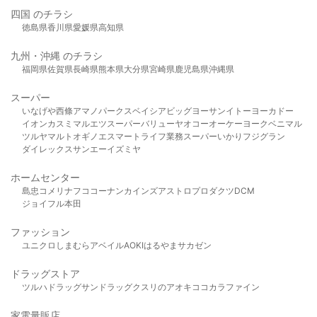
四国 のチラシ
徳島県
香川県
愛媛県
高知県
九州・沖縄 のチラシ
福岡県
佐賀県
長崎県
熊本県
大分県
宮崎県
鹿児島県
沖縄県
スーパー
いなげや
西條
アマノパークス
ベイシア
ビッグヨーサン
イトーヨーカドー
イオン
カスミ
マルエツ
スーパーバリュー
ヤオコー
オーケー
ヨークベニマル
ツルヤ
マルト
オギノ
エスマート
ライフ
業務スーパー
いかり
フジグラン
ダイレックス
サンエー
イズミヤ
ホームセンター
島忠
コメリ
ナフコ
コーナン
カインズ
アストロプロダクツ
DCM
ジョイフル本田
ファッション
ユニクロ
しまむら
アベイル
AOKI
はるやま
サカゼン
ドラッグストア
ツルハドラッグ
サンドラッグ
クスリのアオキ
ココカラファイン
家電量販店