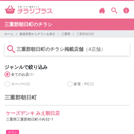
三重郡朝日町のチラシ
ホーム
都道府県からチラシを探す
三重県
三重郡朝日町
三重郡朝日町のチラシ掲載店舗
（4店舗）
ジャンルで絞り込み
全てのお店
(4)
スーパー
(2)
家電・PC
(2)
三重郡朝日町
ケーズデンキ みえ朝日店
三重県三重郡朝日町小向52-1
チラシ