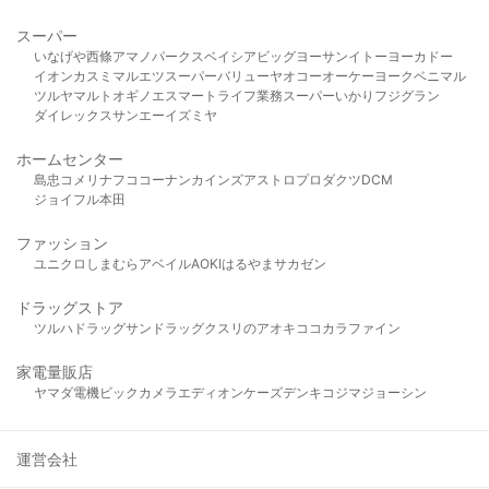
スーパー
いなげや
西條
アマノパークス
ベイシア
ビッグヨーサン
イトーヨーカドー
イオン
カスミ
マルエツ
スーパーバリュー
ヤオコー
オーケー
ヨークベニマル
ツルヤ
マルト
オギノ
エスマート
ライフ
業務スーパー
いかり
フジグラン
ダイレックス
サンエー
イズミヤ
ホームセンター
島忠
コメリ
ナフコ
コーナン
カインズ
アストロプロダクツ
DCM
ジョイフル本田
ファッション
ユニクロ
しまむら
アベイル
AOKI
はるやま
サカゼン
ドラッグストア
ツルハドラッグ
サンドラッグ
クスリのアオキ
ココカラファイン
家電量販店
ヤマダ電機
ビックカメラ
エディオン
ケーズデンキ
コジマ
ジョーシン
運営会社