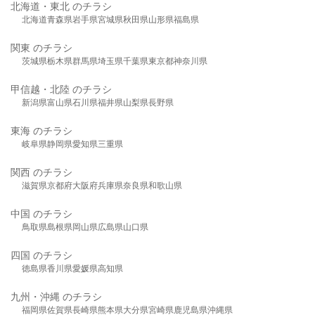
北海道・東北 のチラシ
北海道
青森県
岩手県
宮城県
秋田県
山形県
福島県
関東 のチラシ
茨城県
栃木県
群馬県
埼玉県
千葉県
東京都
神奈川県
甲信越・北陸 のチラシ
新潟県
富山県
石川県
福井県
山梨県
長野県
東海 のチラシ
岐阜県
静岡県
愛知県
三重県
関西 のチラシ
滋賀県
京都府
大阪府
兵庫県
奈良県
和歌山県
中国 のチラシ
鳥取県
島根県
岡山県
広島県
山口県
四国 のチラシ
徳島県
香川県
愛媛県
高知県
九州・沖縄 のチラシ
福岡県
佐賀県
長崎県
熊本県
大分県
宮崎県
鹿児島県
沖縄県