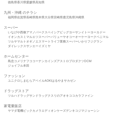
徳島県
香川県
愛媛県
高知県
九州・沖縄 のチラシ
福岡県
佐賀県
長崎県
熊本県
大分県
宮崎県
鹿児島県
沖縄県
スーパー
いなげや
西條
アマノパークス
ベイシア
ビッグヨーサン
イトーヨーカドー
イオン
カスミ
マルエツ
スーパーバリュー
ヤオコー
オーケー
ヨークベニマル
ツルヤ
マルト
オギノ
エスマート
ライフ
業務スーパー
いかり
フジグラン
ダイレックス
サンエー
イズミヤ
ホームセンター
島忠
コメリ
ナフコ
コーナン
カインズ
アストロプロダクツ
DCM
ジョイフル本田
ファッション
ユニクロ
しまむら
アベイル
AOKI
はるやま
サカゼン
ドラッグストア
ツルハドラッグ
サンドラッグ
クスリのアオキ
ココカラファイン
家電量販店
ヤマダ電機
ビックカメラ
エディオン
ケーズデンキ
コジマ
ジョーシン