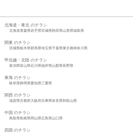
北海道・東北 のチラシ
北海道
青森県
岩手県
宮城県
秋田県
山形県
福島県
関東 のチラシ
茨城県
栃木県
群馬県
埼玉県
千葉県
東京都
神奈川県
甲信越・北陸 のチラシ
新潟県
富山県
石川県
福井県
山梨県
長野県
東海 のチラシ
岐阜県
静岡県
愛知県
三重県
関西 のチラシ
滋賀県
京都府
大阪府
兵庫県
奈良県
和歌山県
中国 のチラシ
鳥取県
島根県
岡山県
広島県
山口県
四国 のチラシ