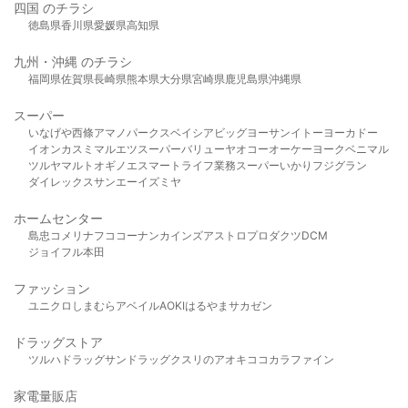
四国 のチラシ
徳島県
香川県
愛媛県
高知県
九州・沖縄 のチラシ
福岡県
佐賀県
長崎県
熊本県
大分県
宮崎県
鹿児島県
沖縄県
スーパー
いなげや
西條
アマノパークス
ベイシア
ビッグヨーサン
イトーヨーカドー
イオン
カスミ
マルエツ
スーパーバリュー
ヤオコー
オーケー
ヨークベニマル
ツルヤ
マルト
オギノ
エスマート
ライフ
業務スーパー
いかり
フジグラン
ダイレックス
サンエー
イズミヤ
ホームセンター
島忠
コメリ
ナフコ
コーナン
カインズ
アストロプロダクツ
DCM
ジョイフル本田
ファッション
ユニクロ
しまむら
アベイル
AOKI
はるやま
サカゼン
ドラッグストア
ツルハドラッグ
サンドラッグ
クスリのアオキ
ココカラファイン
家電量販店