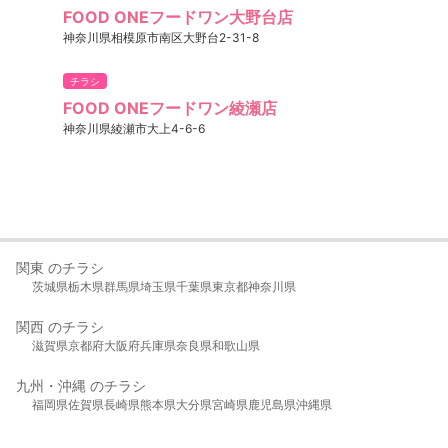
FOOD ONEフードワン大野台店
神奈川県相模原市南区大野台2-31-8
チラシ
FOOD ONEフードワン綾瀬店
神奈川県綾瀬市大上4-6-6
関東 のチラシ
茨城県
栃木県
群馬県
埼玉県
千葉県
東京都
神奈川県
関西 のチラシ
滋賀県
京都府
大阪府
兵庫県
奈良県
和歌山県
九州・沖縄 のチラシ
福岡県
佐賀県
長崎県
熊本県
大分県
宮崎県
鹿児島県
沖縄県