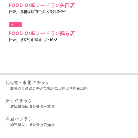
FOOD ONEフードワン矢部店
神奈川県相模原市中央区矢部3-2-1
チラシ
FOOD ONEフードワン鶴巻店
神奈川県秦野市鶴巻北1-16-3
北海道・東北 のチラシ
北海道
青森県
岩手県
宮城県
秋田県
山形県
福島県
東海 のチラシ
岐阜県
静岡県
愛知県
三重県
四国 のチラシ
徳島県
香川県
愛媛県
高知県