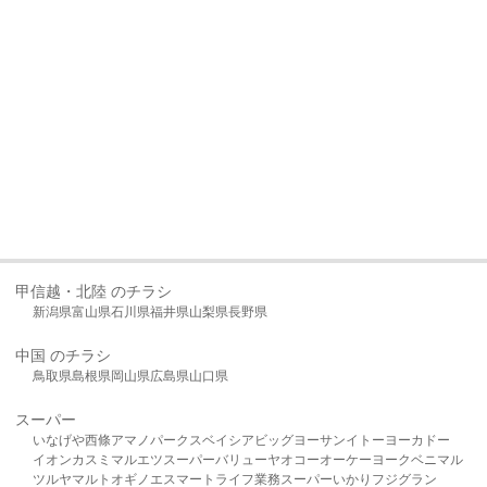
甲信越・北陸 のチラシ
新潟県
富山県
石川県
福井県
山梨県
長野県
中国 のチラシ
鳥取県
島根県
岡山県
広島県
山口県
スーパー
いなげや
西條
アマノパークス
ベイシア
ビッグヨーサン
イトーヨーカドー
イオン
カスミ
マルエツ
スーパーバリュー
ヤオコー
オーケー
ヨークベニマル
ツルヤ
マルト
オギノ
エスマート
ライフ
業務スーパー
いかり
フジグラン