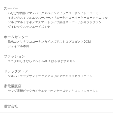
スーパー
いなげや
西條
アマノパークス
ベイシア
ビッグヨーサン
イトーヨーカドー
イオン
カスミ
マルエツ
スーパーバリュー
ヤオコー
オーケー
ヨークベニマル
ツルヤ
マルト
オギノ
エスマート
ライフ
業務スーパー
いかり
フジグラン
ダイレックス
サンエー
イズミヤ
ホームセンター
島忠
コメリ
ナフコ
コーナン
カインズ
アストロプロダクツ
DCM
ジョイフル本田
ファッション
ユニクロ
しまむら
アベイル
AOKI
はるやま
サカゼン
ドラッグストア
ツルハドラッグ
サンドラッグ
クスリのアオキ
ココカラファイン
家電量販店
ヤマダ電機
ビックカメラ
エディオン
ケーズデンキ
コジマ
ジョーシン
運営会社