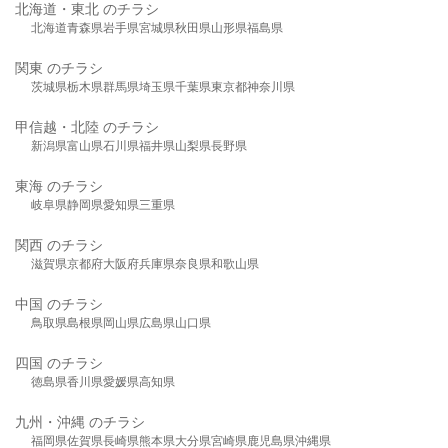
北海道・東北 のチラシ
北海道
青森県
岩手県
宮城県
秋田県
山形県
福島県
関東 のチラシ
茨城県
栃木県
群馬県
埼玉県
千葉県
東京都
神奈川県
甲信越・北陸 のチラシ
新潟県
富山県
石川県
福井県
山梨県
長野県
東海 のチラシ
岐阜県
静岡県
愛知県
三重県
関西 のチラシ
滋賀県
京都府
大阪府
兵庫県
奈良県
和歌山県
中国 のチラシ
鳥取県
島根県
岡山県
広島県
山口県
四国 のチラシ
徳島県
香川県
愛媛県
高知県
九州・沖縄 のチラシ
福岡県
佐賀県
長崎県
熊本県
大分県
宮崎県
鹿児島県
沖縄県