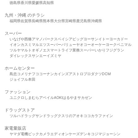
徳島県
香川県
愛媛県
高知県
九州・沖縄 のチラシ
福岡県
佐賀県
長崎県
熊本県
大分県
宮崎県
鹿児島県
沖縄県
スーパー
いなげや
西條
アマノパークス
ベイシア
ビッグヨーサン
イトーヨーカドー
イオン
カスミ
マルエツ
スーパーバリュー
ヤオコー
オーケー
ヨークベニマル
ツルヤ
マルト
オギノ
エスマート
ライフ
業務スーパー
いかり
フジグラン
ダイレックス
サンエー
イズミヤ
ホームセンター
島忠
コメリ
ナフコ
コーナン
カインズ
アストロプロダクツ
DCM
ジョイフル本田
ファッション
ユニクロ
しまむら
アベイル
AOKI
はるやま
サカゼン
ドラッグストア
ツルハドラッグ
サンドラッグ
クスリのアオキ
ココカラファイン
家電量販店
ヤマダ電機
ビックカメラ
エディオン
ケーズデンキ
コジマ
ジョーシン