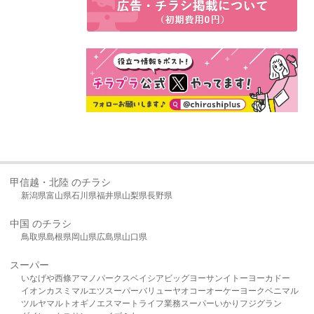
甲信越・北陸 のチラシ
新潟県
富山県
石川県
福井県
山梨県
長野県
中国 のチラシ
鳥取県
島根県
岡山県
広島県
山口県
スーパー
いなげや
西條
アマノパークス
ベイシア
ビッグヨーサン
イトーヨーカドー
イオン
カスミ
マルエツ
スーパーバリュー
ヤオコー
オーケー
ヨークベニマル
ツルヤ
マルト
オギノ
エスマート
ライフ
業務スーパー
いかり
フジグラン