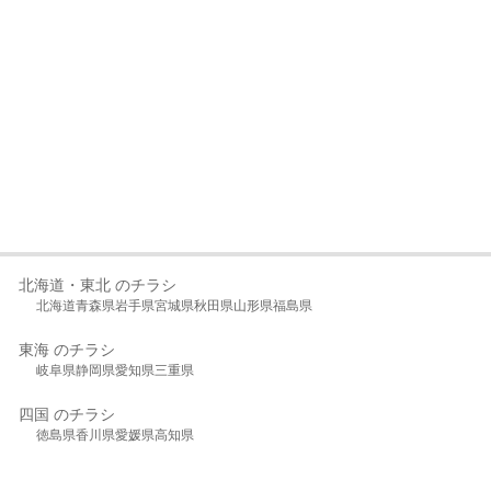
北海道・東北 のチラシ
北海道
青森県
岩手県
宮城県
秋田県
山形県
福島県
東海 のチラシ
岐阜県
静岡県
愛知県
三重県
四国 のチラシ
徳島県
香川県
愛媛県
高知県