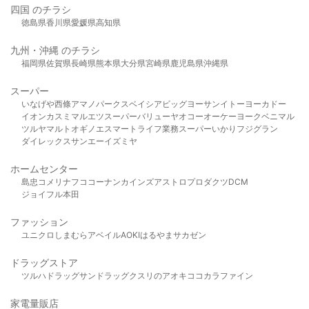
四国 のチラシ
徳島県
香川県
愛媛県
高知県
九州・沖縄 のチラシ
福岡県
佐賀県
長崎県
熊本県
大分県
宮崎県
鹿児島県
沖縄県
スーパー
いなげや
西條
アマノパークス
ベイシア
ビッグヨーサン
イトーヨーカドー
イオン
カスミ
マルエツ
スーパーバリュー
ヤオコー
オーケー
ヨークベニマル
ツルヤ
マルト
オギノ
エスマート
ライフ
業務スーパー
いかり
フジグラン
ダイレックス
サンエー
イズミヤ
ホームセンター
島忠
コメリ
ナフコ
コーナン
カインズ
アストロプロダクツ
DCM
ジョイフル本田
ファッション
ユニクロ
しまむら
アベイル
AOKI
はるやま
サカゼン
ドラッグストア
ツルハドラッグ
サンドラッグ
クスリのアオキ
ココカラファイン
家電量販店