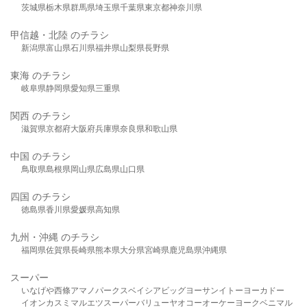
茨城県
栃木県
群馬県
埼玉県
千葉県
東京都
神奈川県
甲信越・北陸 のチラシ
新潟県
富山県
石川県
福井県
山梨県
長野県
東海 のチラシ
岐阜県
静岡県
愛知県
三重県
関西 のチラシ
滋賀県
京都府
大阪府
兵庫県
奈良県
和歌山県
中国 のチラシ
鳥取県
島根県
岡山県
広島県
山口県
四国 のチラシ
徳島県
香川県
愛媛県
高知県
九州・沖縄 のチラシ
福岡県
佐賀県
長崎県
熊本県
大分県
宮崎県
鹿児島県
沖縄県
スーパー
いなげや
西條
アマノパークス
ベイシア
ビッグヨーサン
イトーヨーカドー
イオン
カスミ
マルエツ
スーパーバリュー
ヤオコー
オーケー
ヨークベニマル