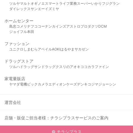
ツルヤ
マルト
オギノ
エスマート
ライフ
業務スーパー
いかり
フジグラン
ダイレックス
サンエー
イズミヤ
ホームセンター
島忠
コメリ
ナフコ
コーナン
カインズ
アストロプロダクツ
DCM
ジョイフル本田
ファッション
ユニクロ
しまむら
アベイル
AOKI
はるやま
サカゼン
ドラッグストア
ツルハドラッグ
サンドラッグ
クスリのアオキ
ココカラファイン
家電量販店
ヤマダ電機
ビックカメラ
エディオン
ケーズデンキ
コジマ
ジョーシン
運営会社
店舗・販促ご担当者様：チラシプラスサービスのご案内
© チラシプラス