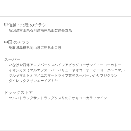
甲信越・北陸 のチラシ
新潟県
富山県
石川県
福井県
山梨県
長野県
中国 のチラシ
鳥取県
島根県
岡山県
広島県
山口県
スーパー
いなげや
西條
アマノパークス
ベイシア
ビッグヨーサン
イトーヨーカドー
イオン
カスミ
マルエツ
スーパーバリュー
ヤオコー
オーケー
ヨークベニマル
ツルヤ
マルト
オギノ
エスマート
ライフ
業務スーパー
いかり
フジグラン
ダイレックス
サンエー
イズミヤ
ドラッグストア
ツルハドラッグ
サンドラッグ
クスリのアオキ
ココカラファイン