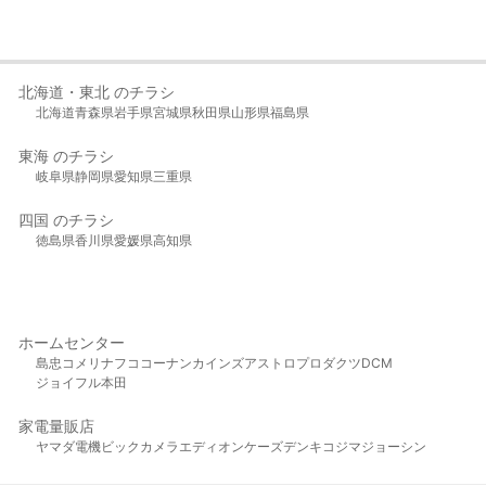
北海道・東北 のチラシ
北海道
青森県
岩手県
宮城県
秋田県
山形県
福島県
東海 のチラシ
岐阜県
静岡県
愛知県
三重県
四国 のチラシ
徳島県
香川県
愛媛県
高知県
ホームセンター
島忠
コメリ
ナフコ
コーナン
カインズ
アストロプロダクツ
DCM
ジョイフル本田
家電量販店
ヤマダ電機
ビックカメラ
エディオン
ケーズデンキ
コジマ
ジョーシン